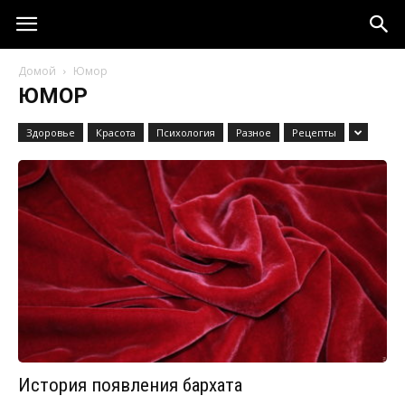
Домой
Юмор
ЮМОР
Здоровье
Красота
Психология
Разное
Рецепты
История появления бархата