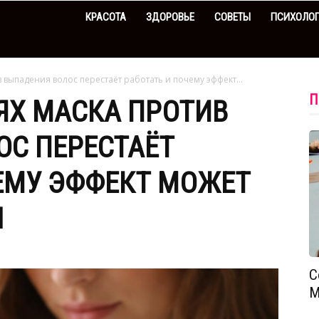
КРАСОТА
ЗДОРОВЬЕ
СОВЕТЫ
ПСИХОЛО
в выпадения волос перестаёт работать и почему эффект...
П
ЯХ МАСКА ПРОТИВ
ОС ПЕРЕСТАЁТ
ЕМУ ЭФФЕКТ МОЖЕТ
Н
С
М