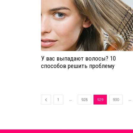
У вас выпадают волосы? 10
способов решить проблему
...
...
1
928
929
930