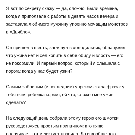
Я вот по секрету скажу — да, сложно. Были времена,
когда я приползала с работы в девять часов вечера и
заставала любимого мужчину упоенно мочащим монстров
в «Дьябло».
Он пришел в шесть, заглянул в холодильник, обнаружил,
что ужина нет и сел копить в себе обиду и злость — его
не покормили! И первый вопрос, который я слышала с
порога: когда у нас будет ужин?
Самым забавным (и последним) упреком стала фраза: у
тебя няня ребенка кормит, ей что, сложно мне ужин
сделать?
На следующий день собрала этому герою его шмотки,
руководствуясь простым принципом: кто няню
оплачивает, тот и диктует правила. Да и вообще, кто