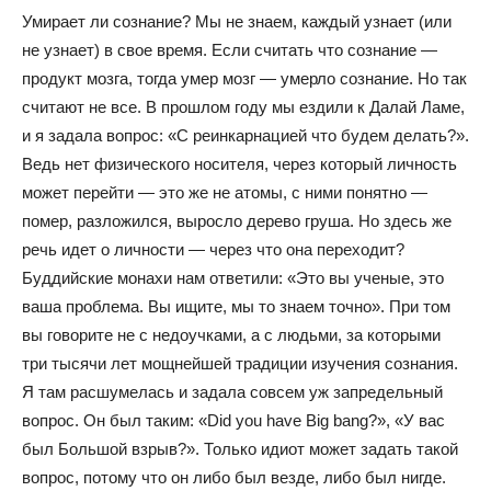
Умирает ли сознание? Мы не знаем, каждый узнает (или
не узнает) в свое время. Если считать что сознание —
продукт мозга, тогда умер мозг — умерло сознание. Но так
считают не все. В прошлом году мы ездили к Далай Ламе,
и я задала вопрос: «С реинкарнацией что будем делать?».
Ведь нет физического носителя, через который личность
может перейти — это же не атомы, с ними понятно —
помер, разложился, выросло дерево груша. Но здесь же
речь идет о личности — через что она переходит?
Буддийские монахи нам ответили: «Это вы ученые, это
ваша проблема. Вы ищите, мы то знаем точно». При том
вы говорите не с недоучками, а с людьми, за которыми
три тысячи лет мощнейшей традиции изучения сознания.
Я там расшумелась и задала совсем уж запредельный
вопрос. Он был таким: «Did you have Big bang?», «У вас
был Большой взрыв?». Только идиот может задать такой
вопрос, потому что он либо был везде, либо был нигде.