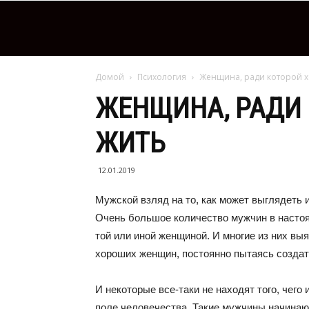
Домой
Психология
Женщина, ради которой х
ЖЕНЩИНА, РАДИ 
ЖИТЬ
12.01.2019
Мужской взляд на то, как может выглядеть
Очень большое количество мужчин в насто
той или иной женщиной. И многие из них выя
хороших женщин, постоянно пытаясь создат
И некоторые все-таки не находят того, чег
поле человечества. Такие мужчины начинают