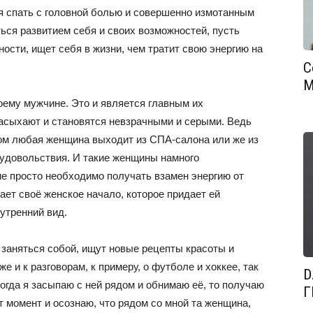
я спать с головной болью и совершенно измотанным
ься развитием себя и своих возможностей, пусть
ости, ищет себя в жизни, чем тратит свою энергию на
С
М
ему мужчине. Это и является главным их
засыхают и становятся невзрачными и серыми. Ведь
цом любая женщина выходит из СПА-салона или же из
и удовольствия. И такие женщины намного
е просто необходимо получать взамен энергию от
ает своё женское начало, которое придает ей
утренний вид.
заняться собой, ищут новые рецепты красоты и
е и к разговорам, к примеру, о футболе и хоккее, так
D
когда я засыпаю с ней рядом и обнимаю её, то получаю
Г
от момент и осознаю, что рядом со мной та женщина,