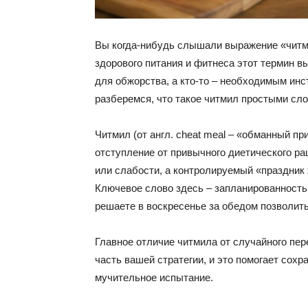
Вы когда-нибудь слышали выражение «читми
здорового питания и фитнеса этот термин в
для обжорства, а кто-то – необходимым ин
разберемся, что такое читмил простыми сл
Читмил (от англ. cheat meal – «обманный пр
отступление от привычного диетического ра
или слабости, а контролируемый «праздник 
Ключевое слово здесь – запланированность.
решаете в воскресенье за обедом позволи
Главное отличие читмила от случайного пере
часть вашей стратегии, и это помогает сохр
мучительное испытание.