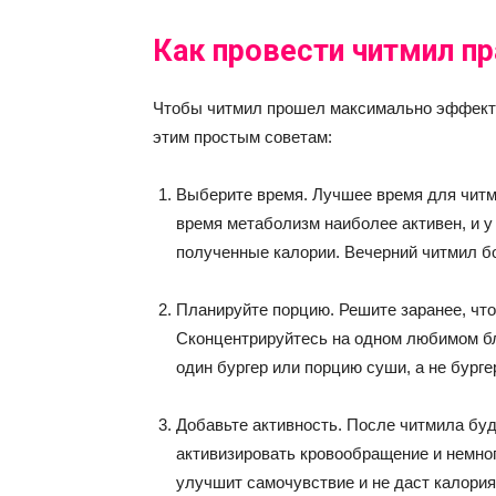
Как провести читмил п
Чтобы читмил прошел максимально эффект
этим простым советам:
Выберите время. Лучшее время для читми
время метаболизм наиболее активен, и у
полученные калории. Вечерний читмил б
Планируйте порцию. Решите заранее, что
Сконцентрируйтесь на одном любимом бл
один бургер или порцию суши, а не бург
Добавьте активность. После читмила буд
активизировать кровообращение и немно
улучшит самочувствие и не даст калория