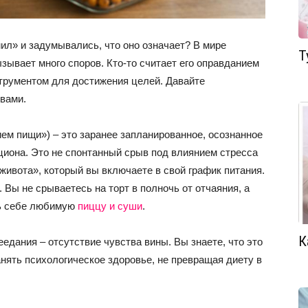
л» и задумывались, что оно означает? В мире
Т
ызывает много споров. Кто-то считает его оправданием
струментом для достижения целей. Давайте
овами.
ием пищи») – это заранее запланированное, осознанное
циона. Это не спонтанный срыв под влиянием стресса
живота», который вы включаете в свой график питания.
 Вы не срываетесь на торт в полночь от отчаяния, а
ть себе любимую
пиццу и суши
.
К
едания – отсутствие чувства вины. Вы знаете, что это
анять психологическое здоровье, не превращая диету в