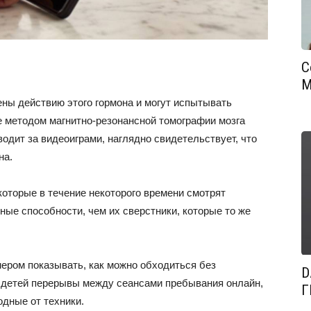
С
М
ены действию этого гормона и могут испытывать
е методом магнитно-резонансной томографии мозга
водит за видеоиграми, наглядно свидетельствует, что
на.
которые в течение некоторого времени смотрят
ые способности, чем их сверстники, которые то же
ером показывать, как можно обходиться без
D
 детей перерывы между сеансами пребывания онлайн,
Г
одные от техники.