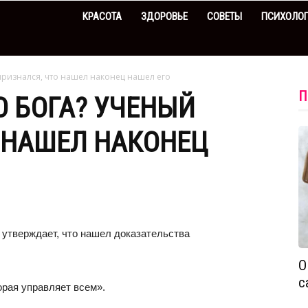
КРАСОТА
ЗДОРОВЬЕ
СОВЕТЫ
ПСИХОЛО
признался, что нашел наконец нашел его
П
 БОГА? УЧЕНЫЙ
 НАШЕЛ НАКОНЕЦ
утверждает, что нашел доказательства
О
с
орая управляет всем».