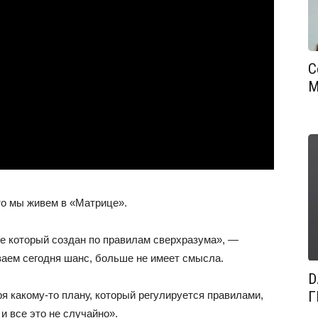
С
М
то мы живем в «Матрице».
ре который создан по правилам сверхразума», —
ываем сегодня шанс, больше не имеет смысла.
D
Г
я какому-то плану, который регулируется правилами,
 все это не случайно».