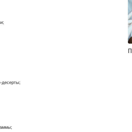
и;
П
и-десерты;
раммы;