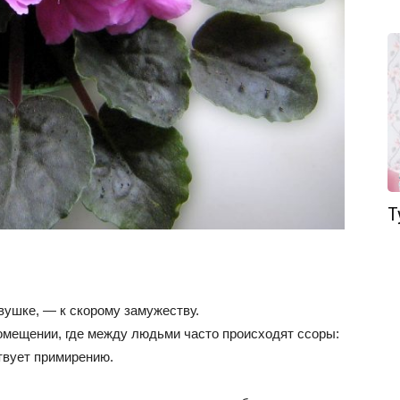
Т
вушке, — к скорому замужеству.
омещении, где между людьми часто происходят ссоры:
ствует примирению.