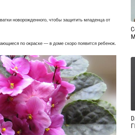
оватки новорожденного, чтобы защитить младенца от
С
М
ающиеся по окраске — в доме скоро появится ребенок.
D
Г