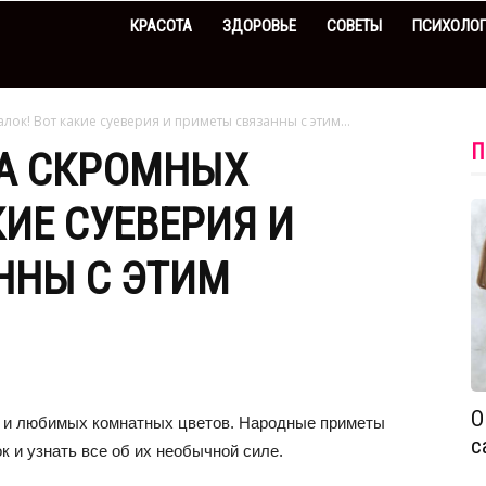
КРАСОТА
ЗДОРОВЬЕ
СОВЕТЫ
ПСИХОЛО
ок! Вот какие суеверия и приметы связанны с этим...
П
А СКРОМНЫХ
КИЕ СУЕВЕРИЯ И
ННЫ С ЭТИМ
О
 и любимых комнатных цветов. Народные приметы
с
 и узнать все об их необычной силе.