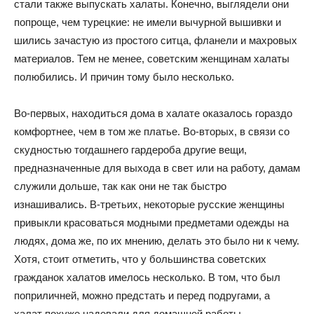
стали также выпускать халаты. Конечно, выглядели они
попроще, чем турецкие: не имели вычурной вышивки и
шились зачастую из простого ситца, фланели и махровых
материалов. Тем не менее, советским женщинам халаты
полюбились. И причин тому было несколько.
Во-первых, находиться дома в халате оказалось гораздо
комфортнее, чем в том же платье. Во-вторых, в связи со
скудностью тогдашнего гардероба другие вещи,
предназначенные для выхода в свет или на работу, дамам
служили дольше, так как они не так быстро
изнашивались. В-третьих, некоторые русские женщины
привыкли красоваться модными предметами одежды на
людях, дома же, по их мнению, делать это было ни к чему.
Хотя, стоит отметить, что у большинства советских
гражданок халатов имелось несколько. В том, что был
поприличней, можно предстать и перед подругами, а
халат похуже надевали для домашней работы.