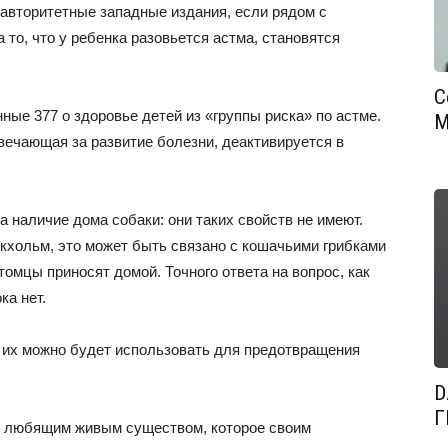
авторитетные западные издания, если рядом с
 то, что у ребенка разовьется астма, становятся
С
ные 377 о здоровье детей из «группы риска» по астме.
М
твечающая за развитие болезни, деактивируется в
а наличие дома собаки: они таких свойств не имеют.
кхольм, это может быть связано с кошачьими грибками
томцы приносят домой. Точного ответа на вопрос, как
ка нет.
 их можно будет использовать для предотвращения
D
Г
м любящим живым существом, которое своим