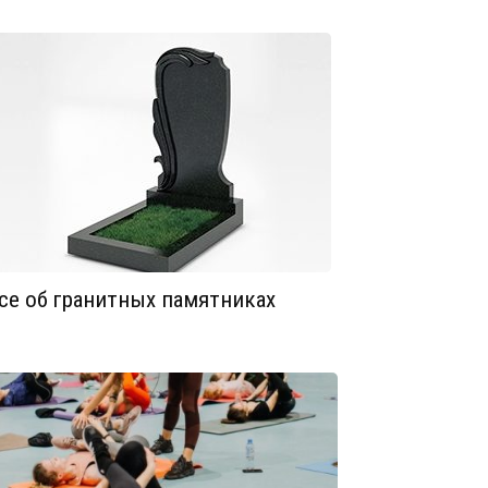
се об гранитных памятниках