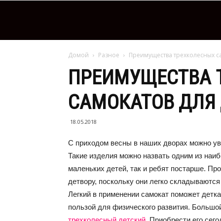
Домой
Разное
Преимущества трехколесных са
ПРЕИМУЩЕСТВА 
САМОКАТОВ ДЛЯ
18.05.2018
С приходом весны в наших дворах можно ув
Такие изделия можно назвать одним из наи
маленьких детей, так и ребят постарше. Про
детвору, поскольку они легко складываются 
Легкий в применении самокат поможет детка
пользой для физического развития. Большо
трехколесный детский
. Приобрести его сег