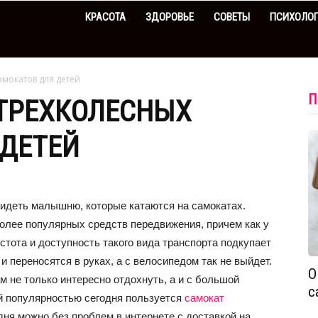
КРАСОТА
ЗДОРОВЬЕ
СОВЕТЫ
ПСИХОЛО
мокатов для детей
П
ТРЕХКОЛЕСНЫХ
 ДЕТЕЙ
идеть малышню, которые катаются на самокатах.
более популярных средств передвижения, причем как у
стота и доступность такого вида транспорта подкупает
и переносятся в руках, а с велосипедом так не выйдет.
О
м не только интересно отдохнуть, а и с большой
с
й популярностью сегодня пользуется
самокат
одня можно без проблем в интернете с доставкой на