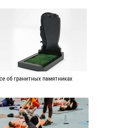
се об гранитных памятниках