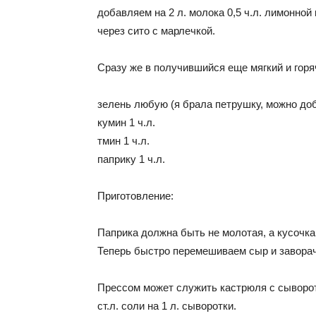
добавляем на 2 л. молока 0,5 ч.л. лимонной
через сито с марлечкой.
Сразу же в получившийся еще мягкий и горя
зелень любую (я брала петрушку, можно доба
кумин 1 ч.л.
тмин 1 ч.л.
паприку 1 ч.л.
Приготовление:
Паприка должна быть не молотая, а кусочк
Теперь быстро перемешиваем сыр и заворач
Прессом может служить кастрюля с сыворот
ст.л. соли на 1 л. сыворотки.