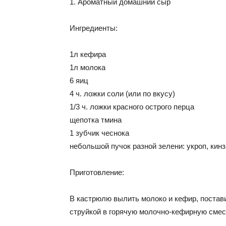
1. Ароматный домашний сыр
Ингредиенты:
1л кефира
1л молока
6 яиц
4 ч. ложки соли (или по вкусу)
1/3 ч. ложки красного острого перца
щепотка тмина
1 зубчик чеснока
небольшой пучок разной зелени: укроп, кинз
Приготовление:
В кастрюлю вылить молоко и кефир, постави
струйкой в горячую молочно-кефирную смес