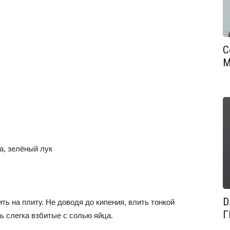
С
М
а, зелёный лук
D
ть на плиту. Не доводя до кипения, влить тонкой
Г
ь слегка взбитые с солью яйца.