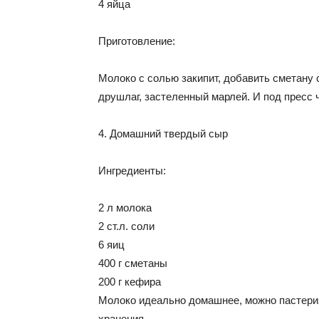
4 яйца
Приготовление:
Молоко с солью закипит, добавить сметану 
друшлаг, застеленный марлей. И под пресс ч
4. Домашний твердый сыр
Ингредиенты:
2 л молока
2 ст.л. соли
6 яиц
400 г сметаны
200 г кефира
Молоко идеально домашнее, можно пастериз
хранения.