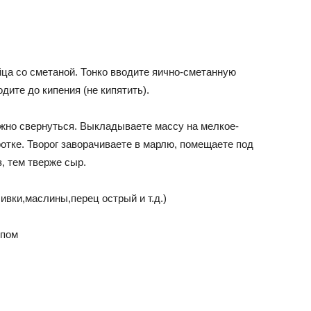
йца со сметаной. Тонко вводите яично-сметанную
дите до кипения (не кипятить).
жно свернуться. Выкладываете массу на мелкое-
ротке. Творог заворачиваете в марлю, помещаете под
з, тем тверже сыр.
вки,маслины,перец острый и т.д.)
опом