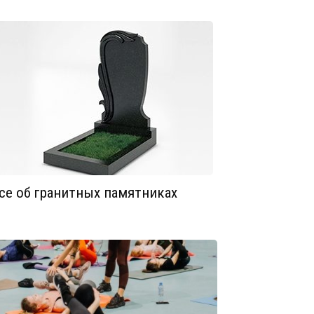
се об гранитных памятниках