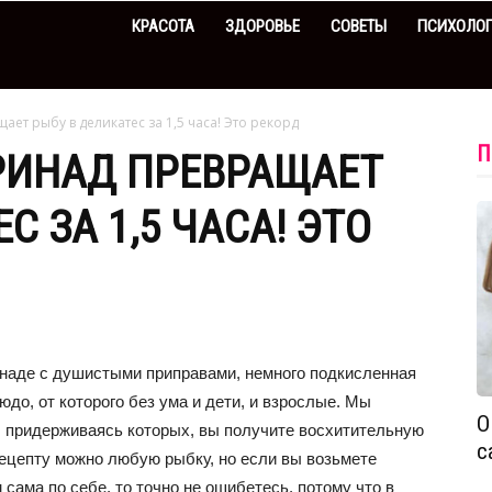
КРАСОТА
ЗДОРОВЬЕ
СОВЕТЫ
ПСИХОЛО
т рыбу в деликатес за 1,5 часа! Это рекорд
П
ИНАД ПРЕВРАЩАЕТ
С ЗА 1,5 ЧАСА! ЭТО
наде с душистыми приправами, немного подкисленная
о, от которого без ума и дети, и взрослые. Мы
О
, придерживаясь которых, вы получите восхитительную
с
 рецепту можно любую рыбку, но если вы возьмете
сама по себе, то точно не ошибетесь, потому что в