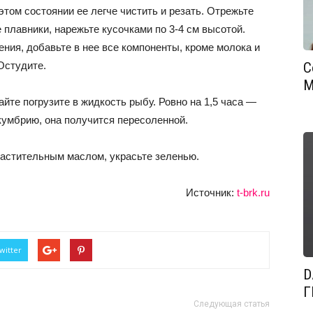
 этом состоянии ее легче чистить и резать. Отрежьте
 плавники, нарежьте кусочками по 3-4 см высотой.
ения, добавьте в нее все компоненты, кроме молока и
Остудите.
С
М
йте погрузите в жидкость рыбу. Ровно на 1,5 часа —
кумбрию, она получится пересоленной.
астительным маслом, украсьте зеленью.
Источник:
t-brk.ru
witter
D
Г
Следующая статья