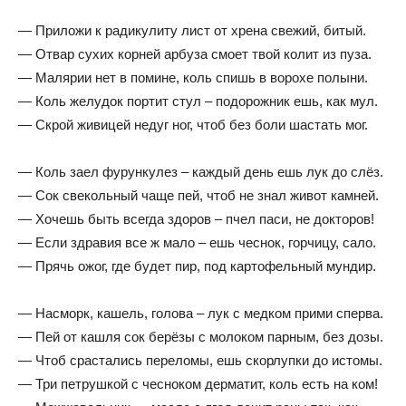
— Приложи к радикулиту лист от хрена свежий, битый.
— Отвар сухих корней арбуза смоет твой колит из пуза.
— Малярии нет в помине, коль спишь в ворохе полыни.
— Коль желудок портит стул – подорожник ешь, как мул.
— Скрой живицей недуг ног, чтоб без боли шастать мог.
— Коль заел фурункулез – каждый день ешь лук до слёз.
— Сок свекольный чаще пей, чтоб не знал живот камней.
— Хочешь быть всегда здоров – пчел паси, не докторов!
— Если здравия все ж мало – ешь чеснок, горчицу, сало.
— Прячь ожог, где будет пир, под картофельный мундир.
— Насморк, кашель, голова – лук с медком прими сперва.
— Пей от кашля сок берёзы с молоком парным, без дозы.
— Чтоб срастались переломы, ешь скорлупки до истомы.
— Три петрушкой с чесноком дерматит, коль есть на ком!