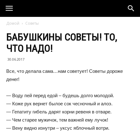
Домой
Советы
БАБУШКИНЫ СОВЕТЫ! ТО,
ЧТО НАДО!
30.06.2017
Все, что делала сама…нам советует! Советы дороже
денег!
— Воду пей перед едой – будешь долго молодой.
— Коже рук вернет былое сок чесночный и алоэ.
— Гепатиту гибель дарят корни ревеня в отваре.
— Чем старее мужичок, тем важней ему лучок!
— Вену видно изнутри – уксус яблочный вотри.