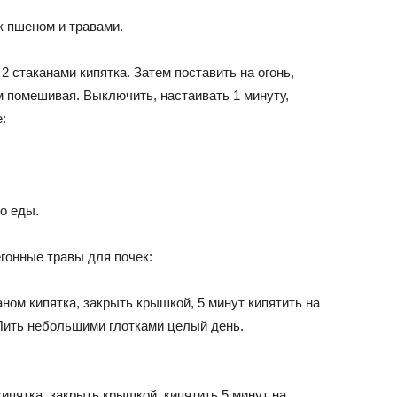
к пшеном и травами.
 2 стаканами кипятка. Затем поставить на огонь,
м помешивая. Выключить, настаивать 1 минуту,
:
до еды.
гонные травы для почек:
каном кипятка, закрыть крышкой, 5 минут кипятить на
Пить небольшими глотками целый день.
кипятка, закрыть крышкой, кипятить 5 минут на