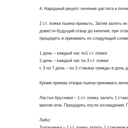
4. Народный рецепт лечения цистита и поче
2 ст. ложки пшена промыть. Затем залить их
довести будущий отвар до кипения, при это
процедить и принимать по следующей схеме
1 день – каждый час по1 ст. ложке
2 день – каждый час по 3 ст. ложки
с 3 по 7 день – по 2 стакана трижды в день 
Кроме приема отвара пшена принимать моче
Листья брусники – 1 ст. ложку залить 1 ста
малом огне. Процедить после охлаждения. 
Либо:
Толокнянка – 1 ст. ложку залить 1 стаканом 