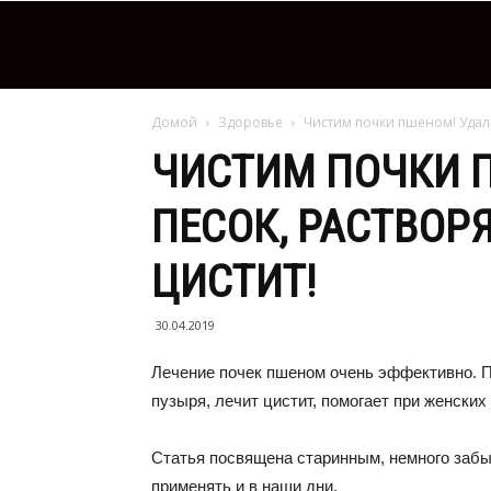
Домой
Здоровье
Чистим почки пшеном! Удаля
ЧИСТИМ ПОЧКИ 
ПЕСОК, РАСТВОР
ЦИСТИТ!
30.04.2019
Лечение почек пшеном очень эффективно. Пш
пузыря, лечит цистит, помогает при женских
Статья посвящена старинным, немного заб
применять и в наши дни.