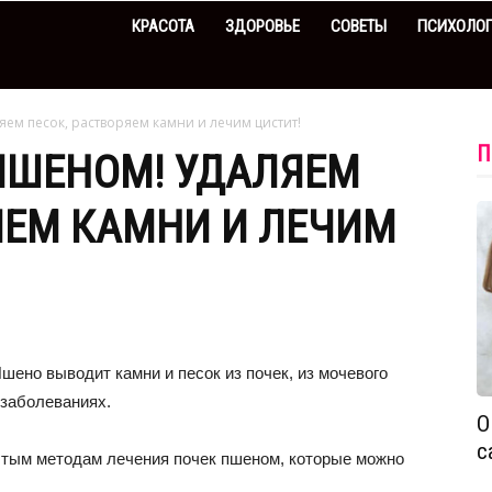
КРАСОТА
ЗДОРОВЬЕ
СОВЕТЫ
ПСИХОЛО
ем песок, растворяем камни и лечим цистит!
П
ПШЕНОМ! УДАЛЯЕМ
ЯЕМ КАМНИ И ЛЕЧИМ
ено выводит камни и песок из почек, из мочевого
 заболеваниях.
О
с
ытым методам лечения почек пшеном, которые можно