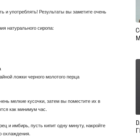
ть и употреблять! Результаты вы заметите очень
ия натурального сиропа:
С
М
а
айной ложки черного молотого перца
очень мелкие кусочки, затем вы поместите их в
тся как минимум час.
D
рец и имбирь, пусть кипит одну минуту, накройте
Г
о охлаждения.