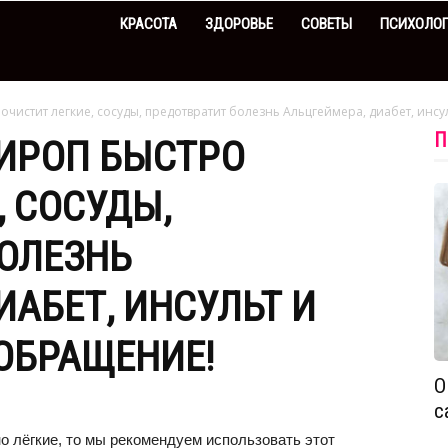
КРАСОТА
ЗДОРОВЬЕ
СОВЕТЫ
ПСИХОЛО
чистит легкие, сосуды, предотвратит болезнь Альцгеймера, диабет, инсуль
П
ИРОП БЫСТРО
, СОСУДЫ,
ОЛЕЗНЬ
ИАБЕТ, ИНСУЛЬТ И
ОБРАЩЕНИЕ!
О
с
но лёгкие, то мы рекомендуем использовать этот