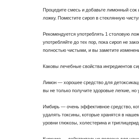
Процедите смесь и добавьте лимонный сок 
ложку. Поместите сироп в стеклянную чисту
Рекомендуется употреблять 1 столовую лож
употребляйте до тех пор, пока сироп не зак
полностью чистыми, и вы заметите изменени
Каковы лечебные свойства ингредиентов си
Лимон — хорошее средство для детоксикаци
вы не только получите здоровые легкие, но
Имбирь — очень эффективное средство, ко
удалять токсины, которые хранятся в нашем
уровни глюкозы, холестерина и триглицерид
Куркума — действительно полезна для наш