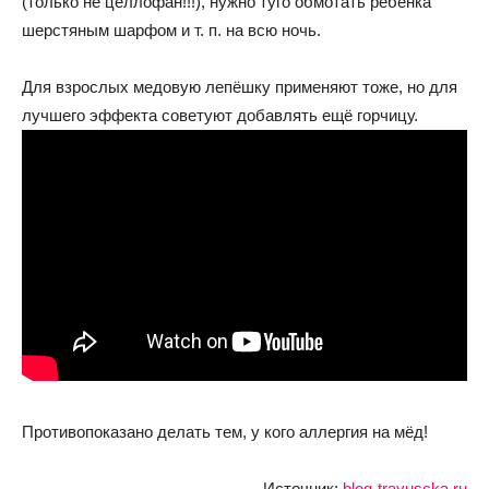
(только не целлофан!!!), нужно туго обмотать ребёнка
шерстяным шарфом и т. п. на всю ночь.
Для взрослых медовую лепёшку применяют тоже, но для
лучшего эффекта советуют добавлять ещё горчицу.
Противопоказано делать тем, у кого аллергия на мёд!
Источник:
blog-travuscka.ru