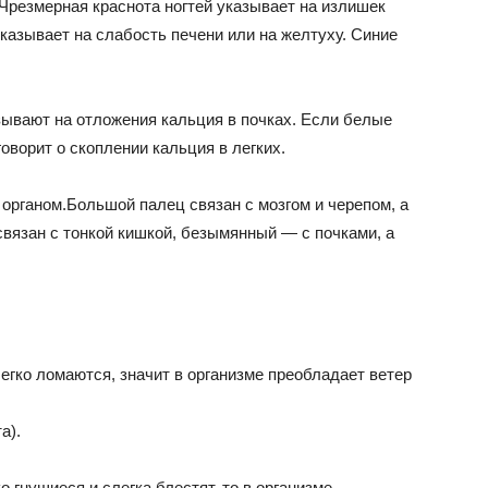
Чрезмерная краснота ногтей указывает на излишек
казывает на слабость печени или на желтуху. Синие
ывают на отложения кальция в почках. Если белые
говорит о скоплении кальция в легких.
органом.Большой палец связан с мозгом и черепом, а
вязан с тонкой кишкой, безымянный — с почками, а
легко ломаются, значит в организме преобладает ветер
а).
о гнущиеся и слегка блестят, то в организме