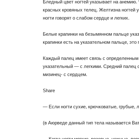
Бледный цвет ногтей указывает на анемию. 
красных кровяных телец. Желтизна ногтей у
ногти говорят о слабом сердце и легких.
Белые крапинки на безымянном пальце указ
крапинки есть на указательном пальце, это 
Каждый палец имеет связь с определенным 
указательный — с легкими. Средний палец с
мизинец- с сердцем.
Share
— Если ногти сухие, крючковатые, грубые, 
(в Аюрведе данный тип тела называется Ват
— Когда ногти мягкие, розовые, нежные, легк