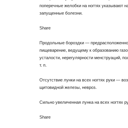
поперечные желобки на ногтях указывают н
запущенные болезни.
Share
Продольные бороздки — предрасположеннос
пищеварение, ведущему к образованию газ
усталости, нерегулярности менструаций, по
т. п.
Отсутствие лунки на всех ногтях руки — во
щитовидной железы, невроз.
Сильно увеличенная лунка на всех ногтях р
Share