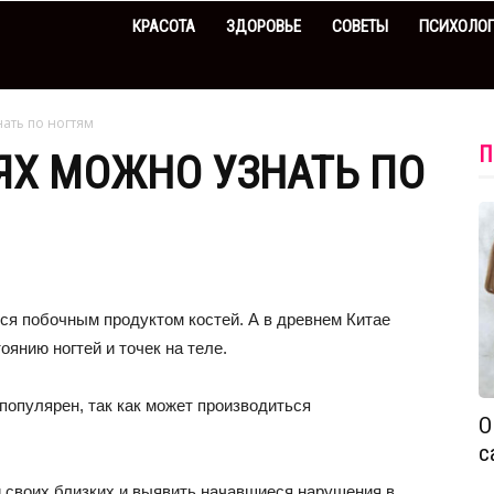
КРАСОТА
ЗДОРОВЬЕ
СОВЕТЫ
ПСИХОЛО
ать по ногтям
П
ЯХ МОЖНО УЗНАТЬ ПО
ся побочным продуктом костей. А в древнем Китае
янию ногтей и точек на теле.
популярен, так как может производиться
О
с
и своих близких и выявить начавшиеся нарушения в