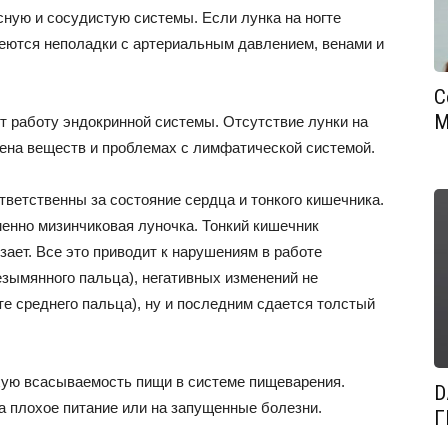
сную и сосудистую системы. Если лунка на ногте
меются неполадки с артериальным давлением, венами и
С
М
т работу эндокринной системы. Отсутствие лунки на
мена веществ и проблемах с лимфатической системой.
ответственны за состояние сердца и тонкого кишечника.
менно мизинчиковая луночка. Тонкий кишечник
зает. Все это приводит к нарушениям в работе
езымянного пальца), негативных изменений не
те среднего пальца), ну и последним сдается толстый
хую всасываемость пищи в системе пищеварения.
D
а плохое питание или на запущенные болезни.
Г