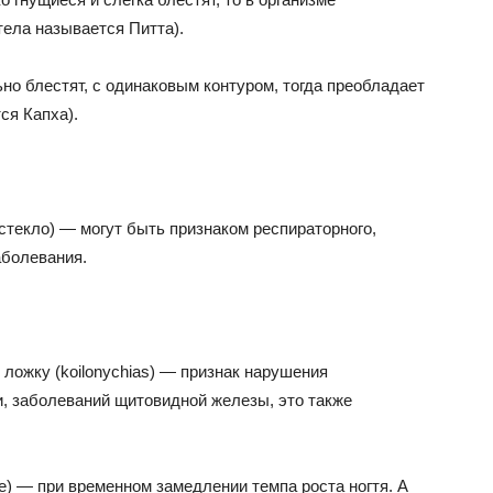
тела называется Питта).
ьно блестят, с одинаковым контуром, тогда преобладает
ся Капха).
стекло) — могут быть признаком респираторного,
аболевания.
 ложку (koilonychias) — признак нарушения
и, заболеваний щитовидной железы, это также
e) — при временном замедлении темпа роста ногтя. А