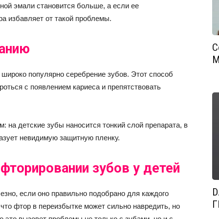
ной эмали становится больше, а если ее
а избавляет от такой проблемы.
ванию
С
М
 широко популярно серебрение зубов. Этот способ
оться с появлением кариеса и препятствовать
 на детские зубы наносится тонкий слой препарата, в
разует невидимую защитную пленку.
 фторировании зубов у детей
D
езно, если оно правильно подобрано для каждого
Г
 что фтор в переизбытке может сильно навредить, но
то это вызовет проблемы не только с зубами, но и с