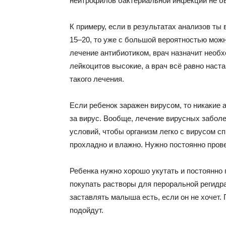
нейтрофилов бактериальной инфекции не б
К примеру, если в результатах анализов ты 
15–20, то уже с большой вероятностью можн
лечение антибиотиком, врач назначит необ
лейкоцитов высокие, а врач всё равно наста
такого лечения.
Если ребенок заражен вирусом, то никакие а
за вирус. Вообще, лечение вирусных заболе
условий, чтобы организм легко с вирусом сп
прохладно и влажно. Нужно постоянно прове
Ребенка нужно хорошо укутать и постоянно 
покупать растворы для пероральной регидр
заставлять малыша есть, если он не хочет.
подойдут.