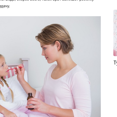
идачу.
Т