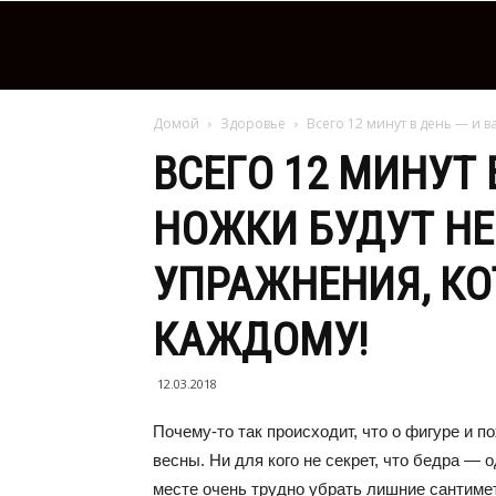
Домой
Здоровье
Всего 12 минут в день — и 
ВСЕГО 12 МИНУТ 
НОЖКИ БУДУТ Н
УПРАЖНЕНИЯ, К
КАЖДОМУ!
12.03.2018
Почему-то так происходит, что о фигуре и 
весны. Ни для кого не секрет, что бедра — 
месте очень трудно убрать лишние сантиме