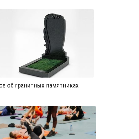
се об гранитных памятниках