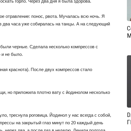
оскать горло. Через два дня я была здорова.
ое отравление: понос, рвота. Мучалась всю ночь. Я
рез два часа уже собиралась на танцы. А на следующий
С
М
 были черные. Сделала несколько компрессов с
 и не было.
мная краснота). После двух компрессов стало
щи, но приложила плотно вату с йодинолом несколько
D
уло, треснула роговица. Йодинол у нас всегда с собой,
Г
прессы на закрытый глаз минут по 20 каждый день
, через два, а после раз в неделю. Лечили полгода.