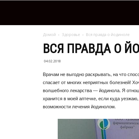
Домой
Здоровье
Вся правда о йодиноле
ВСЯ ПРАВДА О Й
04.02.2018
Врачам не выгодно раскрывать, на что спос
спасает от многих неприятных болезней! Х
волшебного лекарства — йодинола. Я отнош
хранится в моей аптечке, если куда уезжаю,
возможности лечения йодинолом.