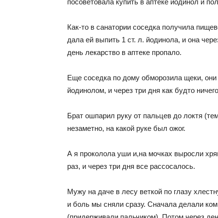
посоветовала купить в аптеке йодинол и пол
Как-то в санатории соседка получила пищев
дала ей выпить 1 ст. л. йодинола, и она че
день лекарство в аптеке пропало.
Еще соседка по дому обморозила щеки, они
йодинолом, и через три дня как будто ничего
Брат ошпарил руку от пальцев до локтя (те
незаметно, на какой руке был ожог.
А я проколола уши и,на мочках выросли хря
раз, и через три дня все рассосалось.
Мужу на даче в лесу веткой по глазу хлестн
и боль мы сняли сразу. Сначала делали ком
(придерживали пальчиком). Потом через день