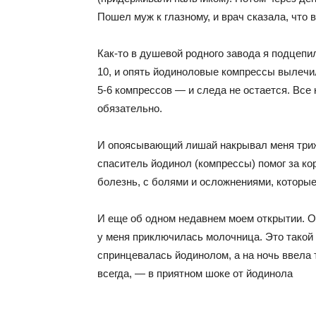
Пошел муж к глазному, и врач сказала, что 
Как-то в душевой родного завода я подцепил
10, и опять йодиноловые компрессы вылечи
5-6 компрессов — и следа не остается. Все
обязательно.
И опоясывающий лишай накрывал меня триж
спаситель йодинол (компрессы) помог за кор
болезнь, с болями и осложнениями, которы
И еще об одном недавнем моем открытии. От
у меня приключилась молочница. Это такой 
спринцевалась йодинолом, а на ночь ввела т
всегда, — в приятном шоке от йодинола