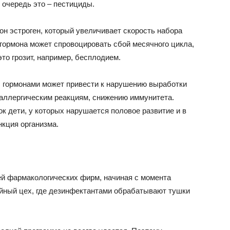
 очередь это – пестициды.
он эстроген, который увеличивает скорость набора
гормона может спровоцировать сбой месячного цикла,
то грозит, например, бесплодием.
 с гормонами может привести к нарушению выработки
 аллергическим реакциям, снижению иммунитета.
к дети, у которых нарушается половое развитие и в
кция организма.
й фармакологических фирм, начиная с момента
ойный цех, где дезинфектантами обрабатывают тушки