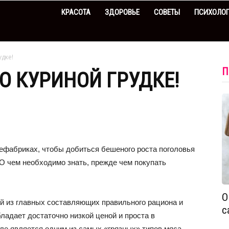
КРАСОТА
ЗДОРОВЬЕ
СОВЕТЫ
ПСИХОЛО
удке!
П
О КУРИНОЙ ГРУДКЕ!
цефабриках, чтобы добиться бешеного роста поголовья
О чем необходимо знать, прежде чем покупать
О
ой из главных составляющих правильного рациона и
с
ладает достаточно низкой ценой и проста в
ле является одним из самых «грязных» типов мяса