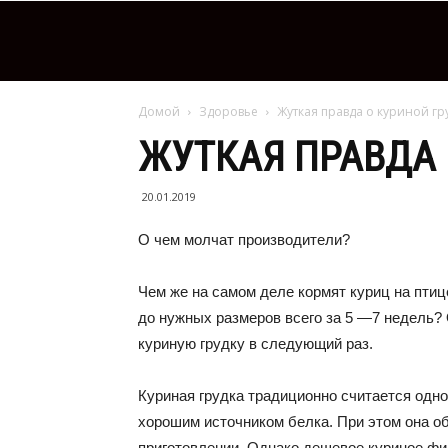
Домой
Здоровье
Жуткая правда о куриной гр
ЖУТКАЯ ПРАВДА 
20.01.2019
О чем молчат производители?
Чем же на самом деле кормят куриц на пти
до нужных размеров всего за 5 —7 недель? 
куриную грудку в следующий раз.
Куриная грудка традиционно считается одн
хорошим источником белка. При этом она об
приготовлении. Однако дешевое куриное фи