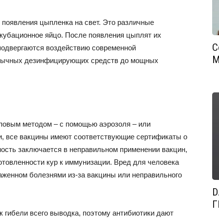
 появления цыпленка на свет. Это различные
кубационное яйцо. После появления цыплят их
С
 подвергаются воздействию современной
М
бычных дезинфицирующих средств до мощных
пповым методом – с помощью аэрозоля – или
и, все вакцины имеют соответствующие сертификаты о
ность заключается в неправильном применении вакцин,
отовленности кур к иммунизации. Вред для человека
раженном болезнями из-за вакцины или неправильного
D
Г
 гибели всего выводка, поэтому антибиотики дают