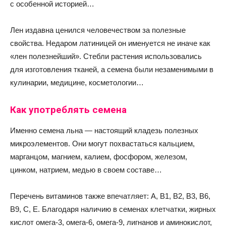
с особенной историей…
Лен издавна ценился человечеством за полезные
свойства. Недаром латиницей он именуется не иначе как
«лен полезнейший». Стебли растения использовались
для изготовления тканей, а семена были незаменимыми в
кулинарии, медицине, косметологии…
Как употреблять семена
Именно семена льна — настоящий кладезь полезных
микроэлементов. Они могут похвастаться кальцием,
марганцом, магнием, калием, фосфором, железом,
цинком, натрием, медью в своем составе…
Перечень витаминов также впечатляет: A, В1, В2, В3, В6,
В9, C, E. Благодаря наличию в семенах клетчатки, жирных
кислот омега-3, омега-6, омега-9, лигнанов и аминокислот,