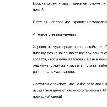
Воск капризен, и марля здесь не поможет, а
новый.
В стеклянной таре мазь хранится в холодил
А теперь о ее применении.
Хорошо это чудо-средство лечит гайморит. 
пипетку мазью закапывают нос при самых с
кровати, чтобы лечь и закапать, мазь в лож
она может сразу же и застыть, пока вы выб
разогревать мазь заново.
Достаточно закапать мазью нос раза два с 
избавиться даже от месячного гайморита. Ма
громадной силой!