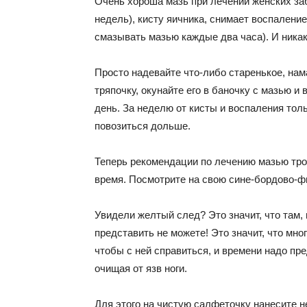
Очень хороша мазь при лечении женских за
недель), кисту яичника, снимает воспаление
смазывать мазью каждые два часа). И ника
Просто надевайте что-либо старенькое, на
тряпочку, окунайте его в баночку с мазью и
день. За неделю от кисты и воспаления тол
повозиться дольше.
Теперь рекомендации по лечению мазью тро
время. Посмотрите на свою сине-бордово-фи
Увидели желтый след? Это значит, что там, 
представить не можете! Это значит, что мног
чтобы с ней справиться, и времени надо п
очищая от язв ноги.
Для этого на чистую салфеточку нанесите н