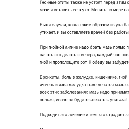
Гнойные отиты также не устоят перед этим 
мази и вставить ее в ухо. Менять по мере 
Были случаи, когда таким образом из уха б
утихает, и вы оставляете врачей без работ
При гнойной ангине надо брать мазь прямо 
начать это делать с вечера, каждый час пов
гной и прополощите рот. К обеду вы забудет
Бронхиты, боль в желудке, кишечнике, гной 
ячмень и язва желудка тоже лечатся мазью. 
всех этих заболеваниях мазь надо принимать
нельзя, иначе не будете слезать с унитаза!
Подходит это лечение и тем, кто страдает з