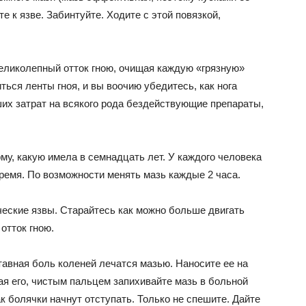
 к язве. Забинтуйте. Ходите с этой повязкой,
великолепный отток гною, очищая каждую «грязную»
иться ленты гноя, и вы воочию убедитесь, как нога
х затрат на всякого рода бездействующие препараты,
му, какую имела в семнадцать лет. У каждого человека
время. По возможности менять мазь каждые 2 часа.
ические язвы. Старайтесь как можно больше двигать
отток гною.
ставная боль коленей лечатся мазью. Наносите ее на
ая его, чистым пальцем запихивайте мазь в больной
ак болячки начнут отступать. Только не спешите. Дайте