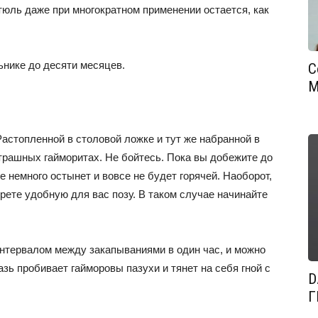
 тюль даже при многократном применении остается, как
ьнике до десяти месяцев.
С
М
Растопленной в столовой ложке и тут же набранной в
трашных гайморитах. Не бойтесь. Пока вы добежите до
ке немного остынет и вовсе не будет горячей. Наоборот,
ерете удобную для вас позу. В таком случае начинайте
интервалом между закапываниями в один час, и можно
зь пробивает гайморовы пазухи и тянет на себя гной с
D
Г