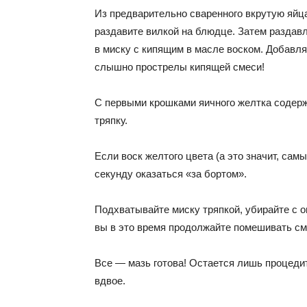
Из предварительно сваренного вкрутую яйца
раздавите вилкой на блюдце. Затем раздав
в миску с кипящим в масле воском. Добавлят
слышно прострелы кипящей смеси!
С первыми крошками яичного желтка содерж
тряпку.
Если воск желтого цвета (а это значит, сам
секунду оказаться «за бортом».
Подхватывайте миску тряпкой, убирайте с ог
вы в это время продолжайте помешивать сме
Все — мазь готова! Остается лишь процеди
вдвое.