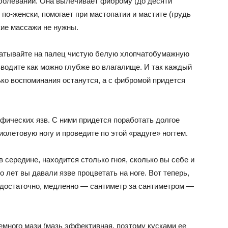
болеваний. Она вылечивает фиброму (до десяти
 по-женски, помогает при мастопатии и мастите (грудь
кие массажи не нужны.
матывайте на палец чистую белую хлопчатобумажную
 вводите как можно глубже во влагалище. И так каждый
ько воспоминания останутся, а с фибромой придется
фических язв. С ними придется поработать долгое
олетовую ногу и проведите по этой «радуге» ногтем.
в середине, находится столько гноя, сколько вы себе и
о лет вы давали язве процветать на ноге. Вот теперь,
редостаточно, медленно — сантиметр за сантиметром —
емного мази (мазь эффективная, поэтому кусками ее