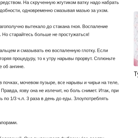
средством. На скрученную жгутиком ватку надо набрать
надобности, одновременно смазывая мазью за ухом.
лагополучно вытекало до стакана гноя. Воспаление
ы. Но старайтесь больше не простужаться!
пальцем и смазывать ею воспаленную глотку. Если
торяя процедуру, то к утру нарывы прорвут. Сплюньте
е об ангине.
Т
в почках, мочевом пузыре, все нарывы и чирьи на теле,
Правда, язву она не излечит, но боль снимет. Итак, при
 по 1/3 ч.л. 3 раза в день до еды. Злоупотреблять
апорами.