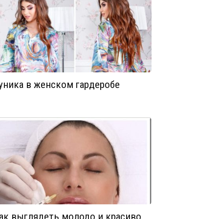
уника в женском гардеробе
ак выглядеть молодо и красиво