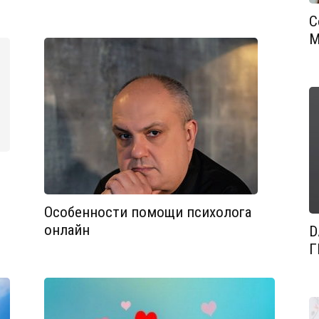
С
М
Особенности помощи психолога
онлайн
D
Г