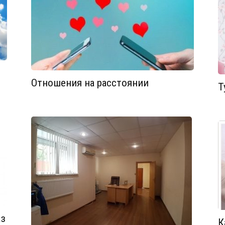
Отношения на расстоянии
Т
аз
К