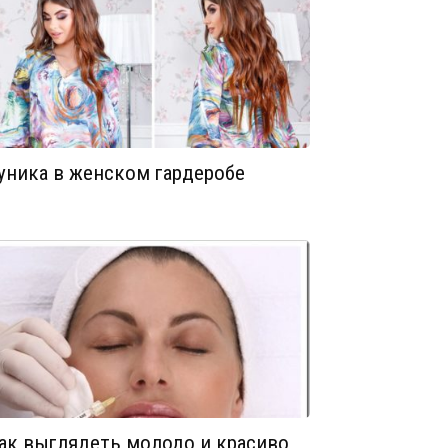
уника в женском гардеробе
ак выглядеть молодо и красиво