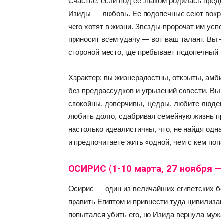
Счастье, если под ее знаком родилась пред
Изиды — любовь. Ее подопечные сеют вокруг
чего хотят в жизни. Звезды пророчат им усп
приносит всем удачу — вот ваш талант. Вы
стороной место, где пребывает подопечный
Характер: вы жизнерадостны, открыты, амби
без предрассудков и угрызений совести. В
спокойны, доверчивы, щедры, любите людей
любить долго, сдабривая семейную жизнь п
настолько идеалистичны, что, не найдя од
и предпочитаете жить «одной, чем с кем поп
ОСИРИС (1-10 марта, 27 ноября —
Осирис — один из величайших египетских б
править Египтом и привнести туда цивилиза
попытался убить его, но Изида вернула муж