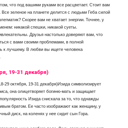
ом, что под вашими руками все расцветает. Стоит вам
т. Все зеленое на планете делится с людьми Геба силой
флегматик? Скорее вам не хватает энергии. Точнее, у
енем: никакой спешки, никакой суеты.
ивлекательны. Друзья настолько доверяют вам, что
иться с вами своими проблемами, в полной
нь к лучшему. В любви вы ищете человека
.
ря, 19-31 декабря)
18-29 октября, 19-31 декабря)Изида символизирует
риса, она олицетворяет богиню-мать и защищает
опулярность Изида снискала за то, что однажды
ивым братом. Ее часто изображают как женщину, у
ный диск, на коленях у нее сидит сын Гора.