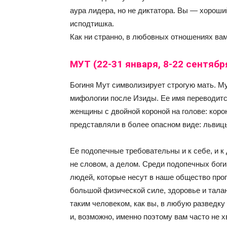
аура лидера, но не диктатора. Вы — хороший
исподтишка.
Как ни странно, в любовных отношениях ва
МУТ (22-31 января, 8-22 сентябр
Богиня Мут символизирует строгую мать. Му
мифологии после Изиды. Ее имя переводитс
женщины с двойной короной на голове: коро
представляли в более опасном виде: львиц
Ее подопечные требовательны и к себе, и к
не словом, а делом. Среди подопечных боги
людей, которые несут в наше общество про
большой физической силе, здоровье и талан
таким человеком, как вы, в любую разведку
и, возможно, именно поэтому вам часто не х