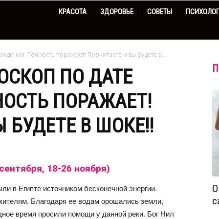
КРАСОТА
ЗДОРОВЬЕ
СОВЕТЫ
ПСИХОЛО
ождения. Точность поражает! Прочитаете и вы будете в...
П
ОСКОП ПО ДАТЕ
ОСТЬ ПОРАЖАЕТ!
 БУДЕТЕ В ШОКЕ!!
 сентября, 18-26 ноября)
О
ли в Египте источником бесконечной энергии.
с
 жителям. Благодаря ее водам орошались земли,
дное время просили помощи у данной реки. Бог Нил