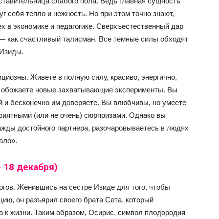
ставительница слабого пола. Ведь главная сущность
 себя тепло и нежность. Но при этом точно знают,
ех в экономике и педагогике. Сверхъестественный дар
 — как счастливый талисман. Все темные силы обходят
 Изиды.
циозны. Живете в полную силу, красиво, энергично,
ы обожаете новые захватывающие эксперименты. Вы
 и бесконечно им доверяете. Вы влюбчивы, но умеете
риятными (или не очень) сюрпризами. Однако вы
нажды достойного партнера, разочаровываетесь в людях
ало».
 18 декабря)
огов. Женившись на сестре Изиде для того, чтобы
цию, он разъярил своего брата Сета, который
а к жизни. Таким образом, Осирис, символ плодородия