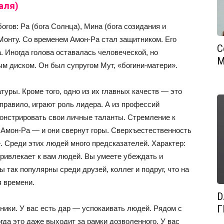
аля)
гов: Ра (бога Солнца), Мина (бога созидания и
Монту. Со временем Амон-Ра стал защитником. Его
С
. Иногда голова оставалась человеческой, но
М
м диском. Он был супругом Мут, «богини-матери».
уры. Кроме того, одно из их главных качеств — это
 правило, играют роль лидера. А из профессий
онстрировать свои личные таланты. Стремление к
 Амон-Ра — и они свернут горы. Сверхъестественность
. Среди этих людей много предсказателей. Характер:
привлекает к вам людей. Вы умеете убеждать и
 так популярны среди друзей, коллег и подруг, что на
я времени.
D
Г
ики. У вас есть дар — успокаивать людей. Рядом с
гда это даже выходит за рамки дозволенного. У вас