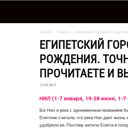
Домой
Разное
Египетский гороскоп по дате р
ЕГИПЕТСКИЙ ГОР
РОЖДЕНИЯ. ТОЧН
ПРОЧИТАЕТЕ И ВЫ
21.03.2017
НИЛ (1-7 января, 19-28 июня, 1-7
Бог Нил и река с одноименным названием бы
Египтяне считали, что река Нил дает жизнь
удобряли ее. Поэтому жители Египта в голо