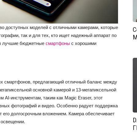
во доступных моделей с отличными камерами, которые
С
графии, так и для тех, кто ищет надежный аппарат по
М
ны лучшие бюджетные
смартфоны
с хорошими
ных смартфонов, предлагающий отличный баланс между
мегапиксельной основной камерой и 13-мегапиксельной
 AI-инструментам, таким как Magic Eraser, этот
вных фотографий и видео. Особенно радует поддержка
т его долгосрочным вложением. Камера обеспечивает
D
освещении​.
Г