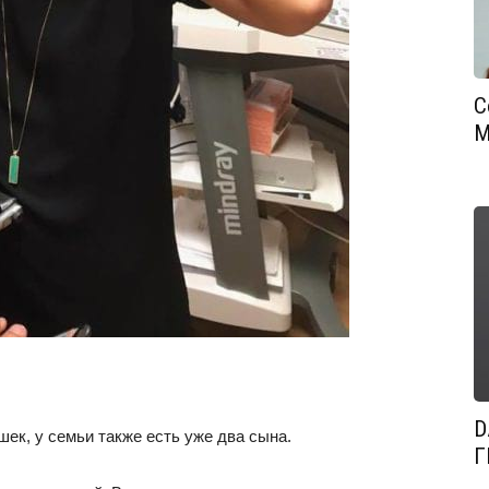
С
М
D
ек, у семьи также есть уже два сына.
Г