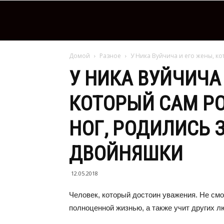
Домой
Разное
У Ника Вуйчича и его жены, ко
У НИКА ВУЙЧИЧА 
КОТОРЫЙ САМ РО
НОГ, РОДИЛИСЬ 
ДВОЙНЯШКИ
12.05.2018
Человек, который достоин уважения. Не смот
полноценной жизнью, а также учит других л