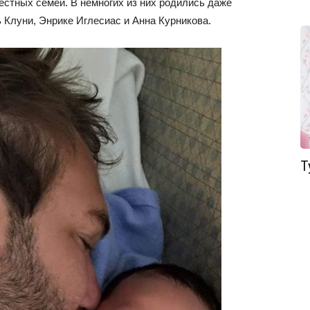
вестных семей. В немногих из них родились даже
 Клуни, Энрике Иглесиас и Анна Курникова.
Т