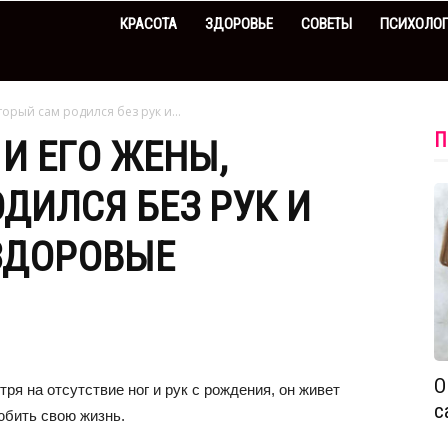
КРАСОТА
ЗДОРОВЬЕ
СОВЕТЫ
ПСИХОЛО
торый сам родился без рук и...
П
И ЕГО ЖЕНЫ,
ДИЛСЯ БЕЗ РУК И
ЗДОРОВЫЕ
О
ря на отсутствие ног и рук с рождения, он живет
с
юбить свою жизнь.