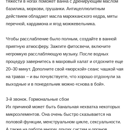
тяжести в ногах поможет ванна с дренирующим маслом
базилика, моркови, грушанки. Антицеллюлитным
действием обладают масла марокканского кедра, мяты
перечной, кардамона и ягод можжевельника.
Чтобы расслабление было полным, создайте в ванной
приятную атмосферу. Зажгите фитосвечи, включите
негромкую расслабляющую музыку. После водных
процедур завернитесь в махровый халат и отдохните еще
20–30 минут. Дополните свой «морской» сеанс чашкой чая
на травах – и вы почувствуете, что хорошо отдохнули за
выходные и в понедельник можно «снова в бой».
3-й звонок. Гормональные сбои
Их причиной может быть банальная нехватка некоторых
микроэлементов. Она очень быстро сказывается на
половой функции, менструальном цикле, сексуальности.
А также на работе многих других систем и органов,