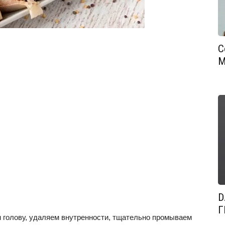
С
М
D
Г
 голову, удаляем внутренности, тщательно промываем