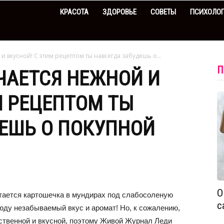
КРАСОТА
ЗДОРОВЬЕ
СОВЕТЫ
ПСИХОЛО
 вкусной! С этим рецептом ты навсегда забудешь о...
П
ЧАЕТСЯ НЕЖНОЙ И
М РЕЦЕПТОМ ТЫ
ЕШЬ О ПОКУПНОЙ
О
тается картошечка в мундирах под слабосоленую
с
юду незабываемый вкус и аромат! Но, к сожалению,
ественной и вкусной, поэтому Живой Журнал Леди