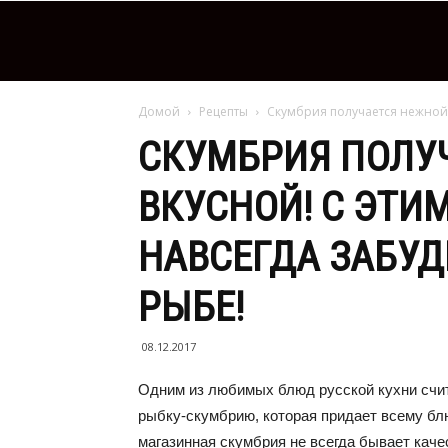
Домой
Рецепты
Скумбрия получается нежной и
СКУМБРИЯ ПОЛУ
ВКУСНОЙ! С ЭТИ
НАВСЕГДА ЗАБУД
РЫБЕ!
08.12.2017
Одним из любимых блюд русской кухни счи
рыбку-скумбрию, которая придает всему бл
магазинная скумбрия не всегда бывает кач