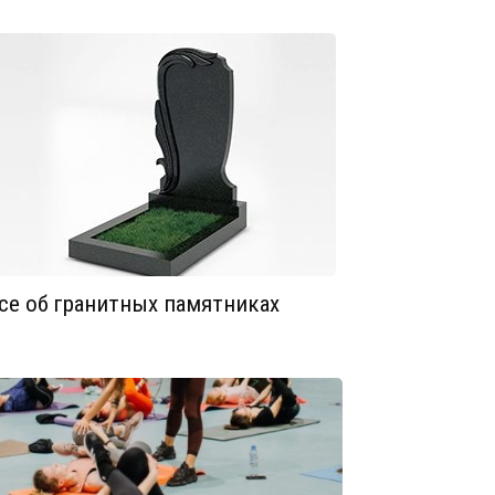
се об гранитных памятниках