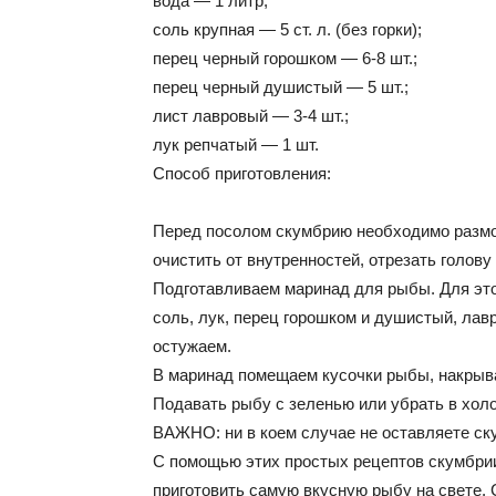
вода — 1 литр;
соль крупная — 5 ст. л. (без горки);
перец черный горошком — 6-8 шт.;
перец черный душистый — 5 шт.;
лист лавровый — 3-4 шт.;
лук репчатый — 1 шт.
Способ приготовления:
Перед посолом скумбрию необходимо размо
очистить от внутренностей, отрезать голову
Подготавливаем маринад для рыбы. Для это
соль, лук, перец горошком и душистый, лавр
остужаем.
В маринад помещаем кусочки рыбы, накрыва
Подавать рыбу с зеленью или убрать в хол
ВАЖНО: ни в коем случае не оставляете ск
С помощью этих простых рецептов скумбрии
приготовить самую вкусную рыбу на свете. 