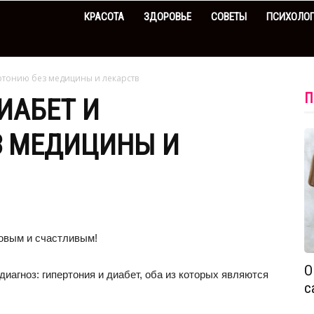
КРАСОТА
ЗДОРОВЬЕ
СОВЕТЫ
ПСИХОЛО
ертонию без медицины и лекарств
П
ИАБЕТ И
З МЕДИЦИНЫ И
овым и счастливым!
О
иагноз: гипертония и диабет, оба из которых являются
с