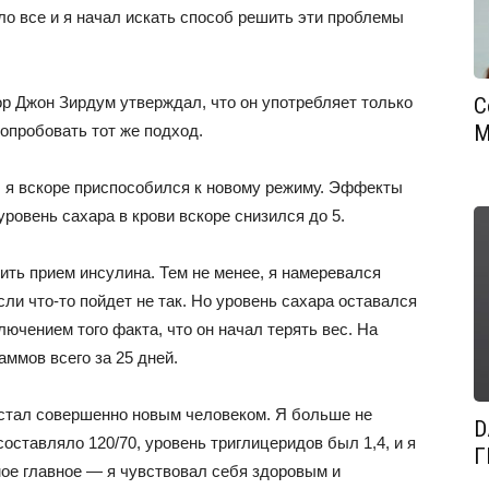
ло все и я начал искать способ решить эти проблемы
р Джон Зирдум утверждал, что он употребляет только
С
М
попробовать тот же подход.
, я вскоре приспособился к новому режиму. Эффекты
ровень сахара в крови вскоре снизился до 5.
ить прием инсулина. Тем не менее, я намеревался
сли что-то пойдет не так. Но уровень сахара оставался
лючением того факта, что он начал терять вес. На
аммов всего за 25 дней.
 стал совершенно новым человеком. Я больше не
D
оставляло 120/70, уровень триглицеридов был 1,4, и я
Г
мое главное — я чувствовал себя здоровым и