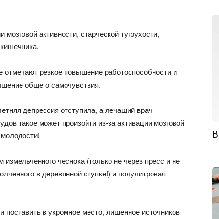
и мозговой активности, старческой тугоухости,
 кишечника.
ие отмечают резкое повышение работоспособности и
учшение общего самочувствия.
летняя депрессия отступила, а лечащий врач
судов такое может произойти из-за активации мозговой
В
 молодости!
 измельченного чеснока (только не через пресс и не
толченного в деревянной ступке!) и полулитровая
и поставить в укромное место, лишенное источников