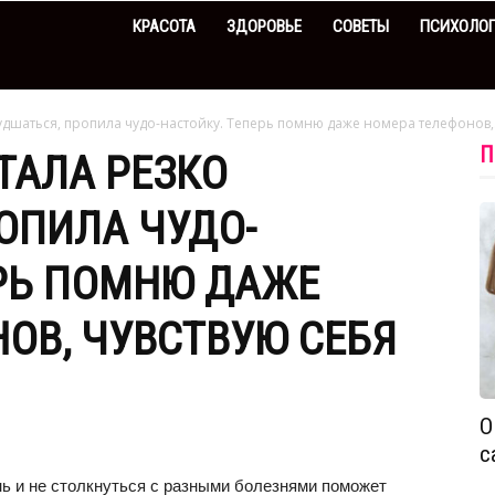
КРАСОТА
ЗДОРОВЬЕ
СОВЕТЫ
ПСИХОЛО
худшаться, пропила чудо-настойку. Теперь помню даже номера телефонов,.
П
ТАЛА РЕЗКО
ОПИЛА ЧУДО-
ЕРЬ ПОМНЮ ДАЖЕ
ОВ, ЧУВСТВУЮ СЕБЯ
О
с
нь и не столкнуться с разными болезнями поможет