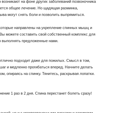
 возникают на фоне других заболеваний позвоночника
буется общее лечение. Но щадящая разминка,
ыва могут снять боли и позволить выпрямиться.
 которые направлены на укрепление спинных мышц и
Вы можете составить свой собственный комплекс для
о выполнять предложенные нами.
 отлично подходит даже для пожилых. Смысл в том,
шаг и медленно прогибаться вперед. Начните делать
лом, опираясь на спинку. Тянитесь, раскрывая лопатки.
ение 1 раз в 2 дня. Спина перестанет болеть сразу!
санкой, но и с межпозвоночными дисками и зажимами.