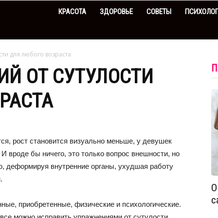
КРАСОТА
ЗДОРОВЬЕ
СОВЕТЫ
ПСИХОЛО
сти для любого возраста
П
ИЙ ОТ СУТУЛОСТИ
РАСТА
тся, рост становится визуально меньше, у девушек
И вроде бы ничего, это только вопрос внешности, но
ю, деформируя внутренние органы, ухудшая работу
.
О
с
нные, приобретенные, физические и психологические.
 все можно исправить упражнениями от сутулости,