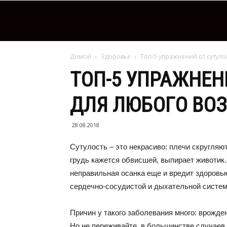
Домой
Здоровье
Топ-5 упражнений от сутуло
ТОП-5 УПРАЖНЕН
ДЛЯ ЛЮБОГО ВОЗ
28.08.2018
Сутулость – это некрасиво: плечи скругляю
грудь кажется обвисшей, выпирает животик. 
неправильная осанка еще и вредит здоровь
сердечно-сосудистой и дыхательной систем
Причин у такого заболевания много: врожде
Но не переживайте, в большинстве случаев