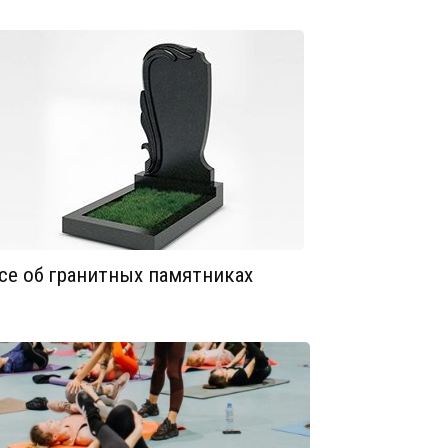
се об гранитных памятниках