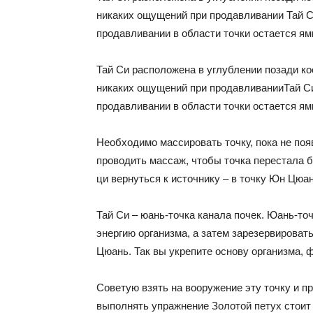
никаких ощущений при продавливании Тай С
продавливании в области точки остается ям
Тай Си расположена в углублении позади к
никаких ощущений при продавливанииТай С
продавливании в области точки остается ям
Необходимо массировать точку, пока не по
проводить массаж, чтобы точка перестала б
ци вернуться к источнику – в точку Юн Цюан
Тай Си – юань-точка канала почек. Юань-то
энергию организма, а затем зарезервироват
Цюань. Так вы укрепите основу организма, 
Советую взять на вооружение эту точку и п
выполнять упражнение Золотой петух стоит н