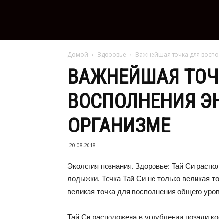
Домой
Здоровье
Важнейшая точка для воспо
ВАЖНЕЙШАЯ ТОЧ
ВОСПОЛНЕНИЯ ЭН
ОРГАНИЗМЕ
20.08.2018
Экология познания. Здоровье: Тай Си распо
лодыжки. Точка Тай Си не только великая то
великая точка для восполнения общего уров
Тай Си расположена в углублении позади к