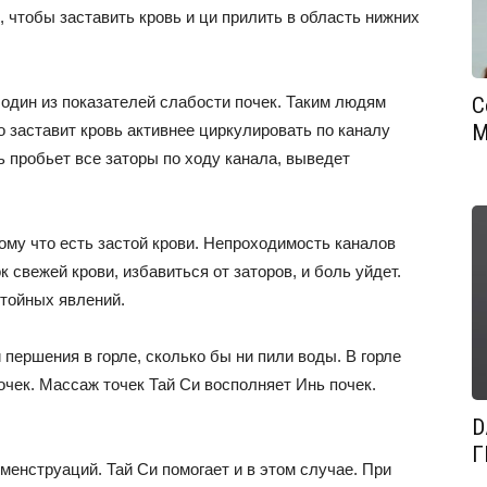
, чтобы заставить кровь и ци прилить в область нижних
 один из показателей слабости почек. Таким людям
С
М
о заставит кровь активнее циркулировать по каналу
ь пробьет все заторы по ходу канала, выведет
у что есть застой крови. Непроходимость каналов
свежей крови, избавиться от заторов, и боль уйдет.
стойных явлений.
першения в горле, сколько бы ни пили воды. В горле
чек. Массаж точек Тай Си восполняет Инь почек.
D
Г
енструаций. Тай Си помогает и в этом случае. При