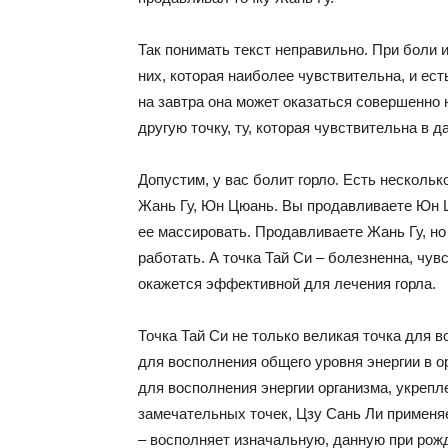
Так понимать текст неправильно. При боли и
них, которая наиболее чувствительна, и ест
на завтра она может оказаться совершенно 
другую точку, ту, которая чувствительна в 
Допустим, у вас болит горло. Есть несколько
Жань Гу, Юн Цюань. Вы продавливаете Юн Цю
ее массировать. Продавливаете Жань Гу, но
работать. А точка Тай Си – болезненна, чув
окажется эффективной для лечения горла.
Точка Тай Си не только великая точка для в
для восполнения общего уровня энергии в о
для восполнения энергии организма, укрепл
замечательных точек, Цзу Сань Ли применяе
– восполняет изначальную, данную при рож