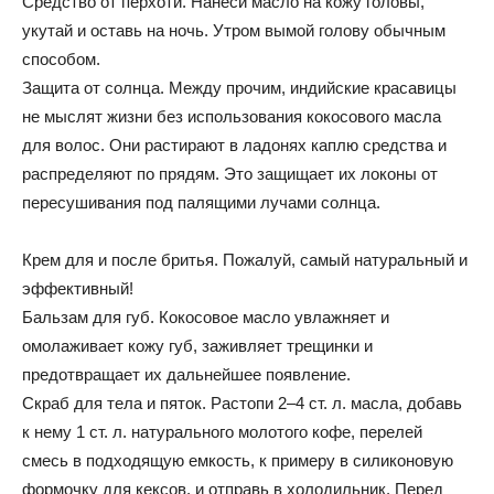
Средство от перхоти. Нанеси масло на кожу головы,
укутай и оставь на ночь. Утром вымой голову обычным
способом.
Защита от солнца. Между прочим, индийские красавицы
не мыслят жизни без использования кокосового масла
для волос. Они растирают в ладонях каплю средства и
распределяют по прядям. Это защищает их локоны от
пересушивания под палящими лучами солнца.
Крем для и после бритья. Пожалуй, самый натуральный и
эффективный!
Бальзам для губ. Кокосовое масло увлажняет и
омолаживает кожу губ, заживляет трещинки и
предотвращает их дальнейшее появление.
Скраб для тела и пяток. Растопи 2–4 ст. л. масла, добавь
к нему 1 ст. л. натурального молотого кофе, перелей
смесь в подходящую емкость, к примеру в силиконовую
формочку для кексов, и отправь в холодильник. Перед