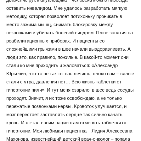
оставить инвалидом. Мне удалось разработать мягкую
методику, которая позволяет потихоньку проникать в
место зажима мышц, снимать блокировку между
позвонками и убирать болевой синдром. Плюс занятия на
реабилитационных приборах. И пациенты со
сложнейшими грыжами в шее начали выздоравливать. А
люди это, как правило, пожилые. В какой-то момент они
стали ко мне приходить и жаловаться: «Александр
Юрьевич, что-то не так ты нас лечишь, плохо нам – вялые
стали с утра, давления нет… Всю жизнь таблетки от
гипертонии пили». И тут меня озарило: в шее ведь сосуды
проходят. Значит, я их тоже освобождаю, а не только
пережатые позвонками нервы. Кровоток улучшается, и
мозг перестаёт заставлять сердце так сильно качать
кровь. И я стал своим пациентам отменять таблетки от
гипертонии. Моя любимая пациентка – Лидия Алексеевна
Махонова, известнейший детский врач-онколог – попала